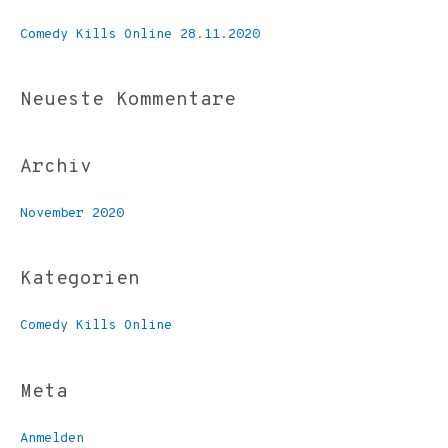
e
Comedy Kills Online 28.11.2020
n
n
Neueste Kommentare
a
c
h
Archiv
:
November 2020
Kategorien
Comedy Kills Online
Meta
Anmelden