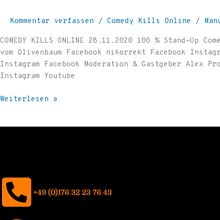
Kommentar verfassen
/
Comedy Kills Online
/
Man
COMEDY KILLS ONLINE 28.11.2020 100 % Stand-Up Com
vom Olivenbaum Facebook nikorrekt Facebook Instag
Instagram Facebook Moderation & Gastgeber Alex Pr
Instagram Youtube
Weiterlesen »
+49 (0)176 32 23 76 43