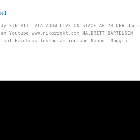
uel
edy EINTRITT VIA ZOOM LIVE ON STAGE AB 20 UHR Jani
ram Youtube www.nikorrekt.com MAJBRITT BARTELSEN
ofant Facebook Instagram Youtube Manuel Maggio