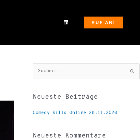
L
RUF AN!
i
n
k
e
d
i
n
S
u
c
Neueste Beiträge
h
e
Comedy Kills Online 28.11.2020
n
n
Neueste Kommentare
a