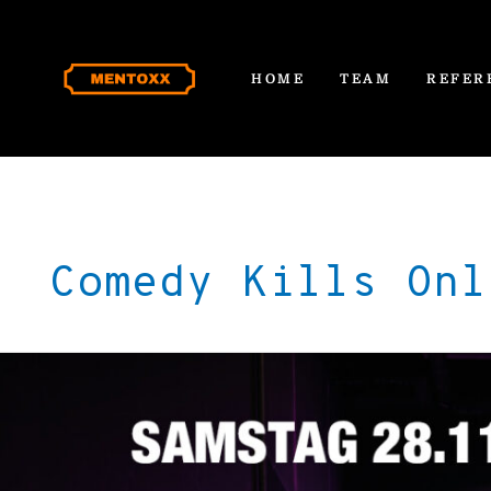
Zum
Inhalt
springen
HOME
TEAM
REFER
Comedy Kills Onl
Comedy
Kills
Online
28.11.2020